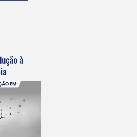
dução à
ia