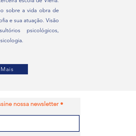
erceira escola de Viena.
ão sobre a vida obra de
sofia e sua atuação. Visão
ltórios psicológicos,
sicologia.
 Mais
ssine nossa newsletter •