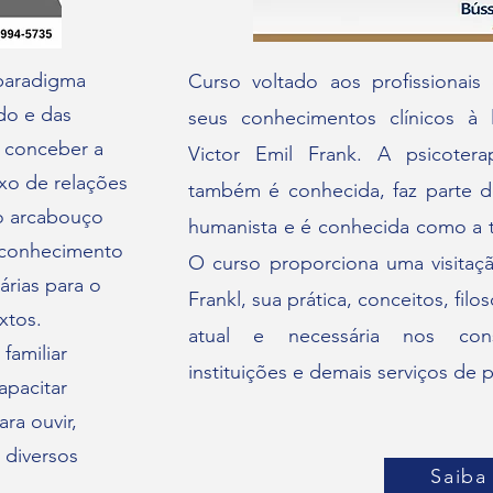
 paradigma
Curso voltado aos profissionais
do e das
seus conhecimentos clínicos à
o conceber a
Victor Emil Frank. A psicoter
xo de relações
também é conhecida, faz parte d
 o arcabouço
humanista e é conhecida como a t
o conhecimento
O curso proporciona uma visitaç
rias para o
Frankl, sua prática, conceitos, filo
xtos.
atual e necessária nos consu
familiar
instituições e demais serviços de p
apacitar
ara ouvir,
 diversos
Saiba