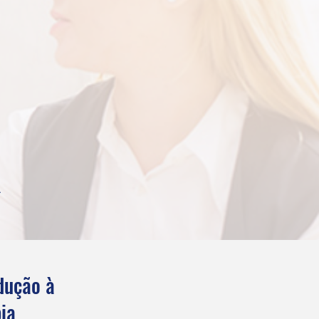
.
dução à
ia