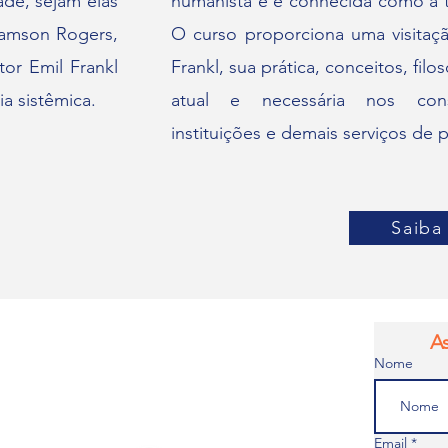
ade, sejam elas
humanista e é conhecida como a t
amson Rogers,
O curso proporciona uma visitaç
tor Emil Frankl
Frankl, sua prática, conceitos, filo
ia sistêmica.
atual e necessária nos consu
instituições e demais serviços de p
Saiba
A
Nome
Email