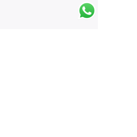
(43) 9 9994-5735
bussolapsicursos@hotmail.com
Assine nossa newsletter •
Nome
Email