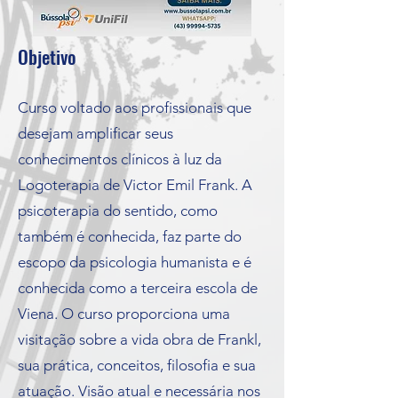
Objetivo
Curso voltado aos profissionais que
desejam amplificar seus
conhecimentos clínicos à luz da
Logoterapia de Victor Emil Frank. A
psicoterapia do sentido, como
também é conhecida, faz parte do
escopo da psicologia humanista e é
conhecida como a terceira escola de
Viena. O curso proporciona uma
visitação sobre a vida obra de Frankl,
sua prática, conceitos, filosofia e sua
atuação. Visão atual e necessária nos